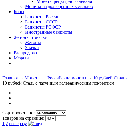
Монеты регулярного чекана
Монеты из драгоценных металлов
Боны
Банкноты России
Банкноты СССР
Банкноты РСФСР
Иностранные банкноты
Жетоны и значки
Жетоны
Значки
Распродажа
Медали
Главная
→
Монеты
→
Российские монеты
→
10 рублей Сталь
10 рублей Сталь с латунным гальваническим покрытием
Сортировать по:
Товаров на странице:
1
2
все сразу