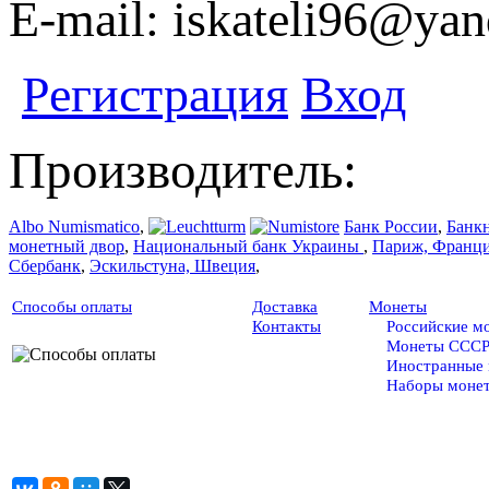
E-mail: iskateli96@yan
Регистрация
Вход
Производитель:
Albo Numismatico
,
Банк России
,
Банк
монетный двор
,
Национальный банк Украины
,
Париж, Франц
Сбербанк
,
Эскильстуна, Швеция
,
Способы оплаты
Доставка
Монеты
Контакты
Российские м
Монеты ССС
Иностранные
Наборы моне