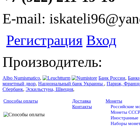
E-mail: iskateli96@yan
Регистрация
Вход
Производитель:
Albo Numismatico
,
Банк России
,
Банк
монетный двор
,
Национальный банк Украины
,
Париж, Франц
Сбербанк
,
Эскильстуна, Швеция
,
Способы оплаты
Доставка
Монеты
Контакты
Российские м
Монеты ССС
Иностранные
Наборы моне