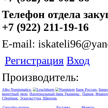
Телефон отдела заку
+7 (922) 211-19-16
E-mail: iskateli96@yan
Регистрация
Вход
Производитель:
Albo Numismatico
,
Банк России
,
Банк
монетный двор
,
Национальный банк Украины
,
Париж, Франц
Сбербанк
,
Эскильстуна, Швеция
,
Способы оплаты
Доставка
Монеты