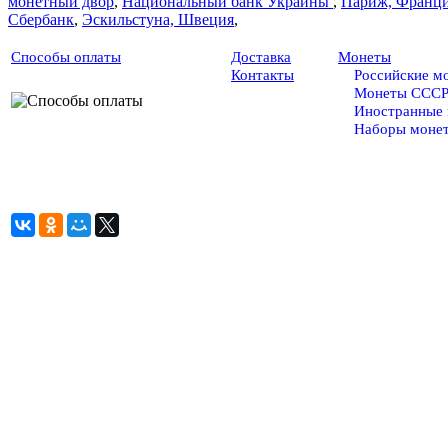
монетный двор
,
Национальный банк Украины
,
Париж, Франц
Сбербанк
,
Эскильстуна, Швеция
,
Способы оплаты
Доставка
Монеты
Контакты
Российские м
Монеты ССС
Иностранные
Наборы моне