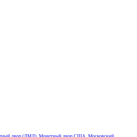
тный двор (ЛМД)
,
Монетный двор США
,
Московский