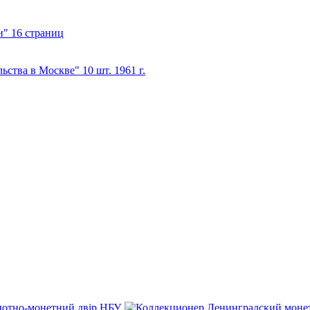
нотно-монетний двір НБУ
,
Ленинградский моне