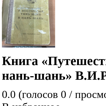
Книга «Путешест
нань-шань» В.И.Р
0.0
(голосов
0
/ просм