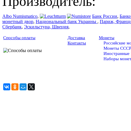
Производитель:
Albo Numismatico
,
Банк России
,
Банк
монетный двор
,
Национальный банк Украины
,
Париж, Франц
Сбербанк
,
Эскильстуна, Швеция
,
Способы оплаты
Доставка
Монеты
Контакты
Российские м
Монеты ССС
Иностранные
Наборы моне