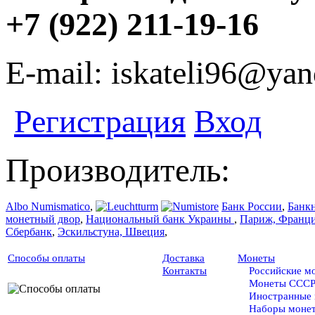
+7 (922) 211-19-16
E-mail: iskateli96@yan
Регистрация
Вход
Производитель:
Albo Numismatico
,
Банк России
,
Банк
монетный двор
,
Национальный банк Украины
,
Париж, Франц
Сбербанк
,
Эскильстуна, Швеция
,
Способы оплаты
Доставка
Монеты
Контакты
Российские м
Монеты ССС
Иностранные
Наборы моне