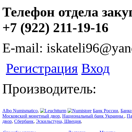
Телефон отдела заку
+7 (922) 211-19-16
E-mail: iskateli96@yan
Регистрация
Вход
Производитель:
Albo Numismatico
,
Банк России
,
Банк
Московский монетный двор
,
Национальный банк Украины
,
Па
двор
,
Сбербанк
,
Эскильстуна, Швеция
,