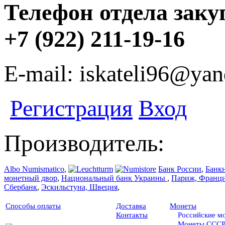
Телефон отдела заку
+7 (922) 211-19-16
E-mail: iskateli96@yan
Регистрация
Вход
Производитель:
Albo Numismatico
,
Банк России
,
Банк
монетный двор
,
Национальный банк Украины
,
Париж, Франц
Сбербанк
,
Эскильстуна, Швеция
,
Способы оплаты
Доставка
Монеты
Контакты
Российские м
Монеты ССС