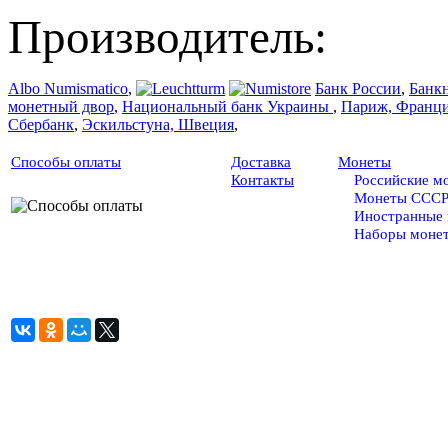
Производитель:
Albo Numismatico
,
Банк России
,
Банк
монетный двор
,
Национальный банк Украины
,
Париж, Франц
Сбербанк
,
Эскильстуна, Швеция
,
Способы оплаты
Доставка
Монеты
Контакты
Российские м
Монеты ССС
Иностранные
Наборы моне