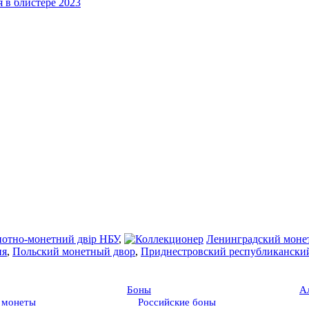
нотно-монетний двір НБУ
,
Ленинградский моне
ия
,
Польский монетный двор
,
Приднестровский республикански
Боны
А
 монеты
Российские боны